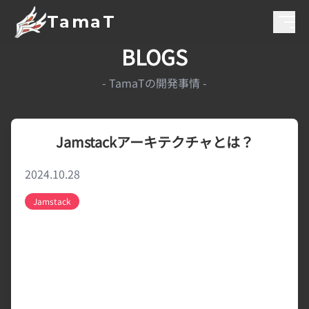
TamaT
BLOGS
- TamaTの開発事情 -
Jamstackアーキテクチャとは？
2024.10.28
Jamstack